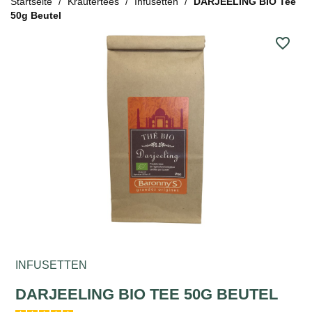
Startseite
Kräutertees
Infusetten
DARJEELING BIO Tee
50g Beutel
favorite_border
INFUSETTEN
DARJEELING BIO TEE 50G BEUTEL