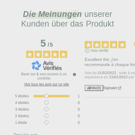
Die Meinungen
unserer
Kunden über das Produkt
5
/
5
Avis vérifié
Excellent thé, j'en 
recommande à chaque foi
Avis du
21/02/2022
, suite à u
Basé sur
1
avis soumis à un
expérience du
31/01/2022
pa
contrôle
Voir tous les avis sur ce site
Utile
(0)
Signaler
5
étoiles
1
4
étoiles
0
3
étoiles
0
2
étoiles
0
1
étoile
0
Trier les avis