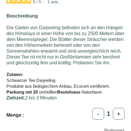
5
/
5
-
1
avis
Beschreibung
Die Gärten von Darjeeling befinden sich an den Hängen
des Himalaya in einer Höhe von bis zu 2500 Metern über
dem Meeresspiegel. Die Blätter dieser Sträucher werden
von den Höhennebeln berieselt oder von den
Sonnenstrahlen erwärmt und sind unvergleichlich reich.
Dieser Tee ist nicht nur in Großbritannien sehr berühmt
und gleichzeitig fein und kräftig. Probieren Sie ihn.
Zutaten:
Schwarzer Tee Darjeeling
Produkte aus biologischem Anbau, Ecocert-zertifiziert.
Packung mit 20
umhüllten
Beuteln
aus
Naturfaser.
Ziehzeit:
2 bis 3
Minuten
-
+
Menge :
Bruttopreis