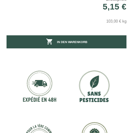
5,15 €
103,00 € kg

IN DEN WARENKORB