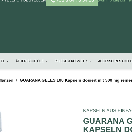
+33 3 84 76 34 06
ER TELEFON BESTELLEN
(von montag bis frei
TEL
ÄTHERISCHE ÖLE
PFLEGE & KOSMETIK
ACCESSOIRES UND 
flanzen
GUARANA GELES 100 Kapseln dosiert mit 300 mg reinem
KAPSELN AUS EINF
GUARANA G
KAPSELN DO