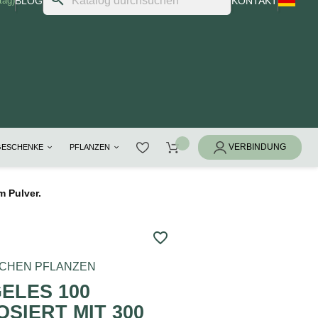
tag)
BLOG
KONTAKT
GESCHENKE
PFLANZEN
 Pulver.
favorite_border
ACHEN PFLANZEN
ELES 100
SIERT MIT 300