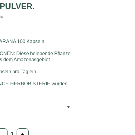
 PULVER.
is
RANA 100 Kapseln
EN: Diese belebende Pflanze
us dem Amazonasgebiet
seln pro Tag ein.
RANCE-HERBORISTERIE wurden
-
+