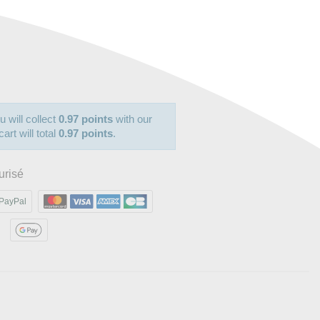
u will collect
0.97 points
with our
art will total
0.97 points
.
urisé
PayPal