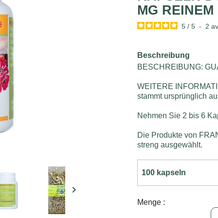
MG REINEM
5
/
5
-
2
av
Beschreibung
BESCHREIBUNG: GUA
WEITERE INFORMATION
stammt ursprünglich a
Nehmen Sie 2 bis 6 Kap
Die Produkte von F
streng ausgewählt.

Menge :