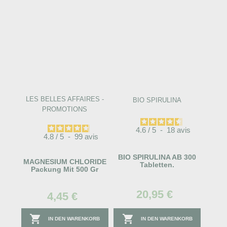
LES BELLES AFFAIRES -
BIO SPIRULINA
PROMOTIONS
4.6
/
5
-
18
avis
4.8
/
5
-
99
avis
BIO SPIRULINA AB 300
MAGNESIUM CHLORIDE
Tabletten.
Packung Mit 500 Gr
20,95 €
4,45 €


IN DEN WARENKORB
IN DEN WARENKORB