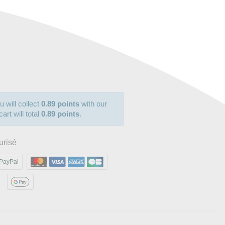
u will collect
0.89 points
with our
art will total
0.89 points
.
urisé
PayPal