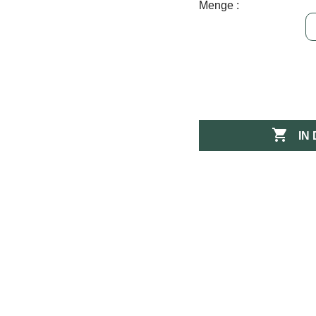
Menge :

IN