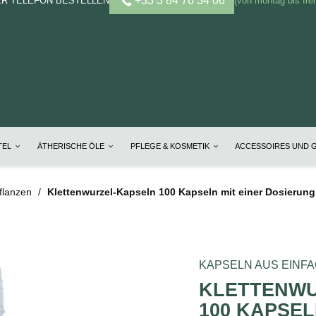
+33 3 84 76 34 06
ER TELEFON BESTELLEN
(von montag bis frei
TEL
ÄTHERISCHE ÖLE
PFLEGE & KOSMETIK
ACCESSOIRES UND 
flanzen
Klettenwurzel-Kapseln 100 Kapseln mit einer Dosierung
KAPSELN AUS EINF
KLETTENWU
100 KAPSEL