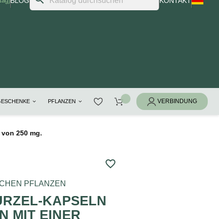
tag)
BLOG
KONTAKT
GESCHENKE
PFLANZEN
 von 250 mg.
favorite_border
ACHEN PFLANZEN
RZEL-KAPSELN
N MIT EINER