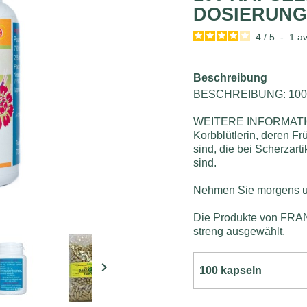
DOSIERUNG 
4
/
5
-
1
av
Beschreibung
BESCHREIBUNG: 100 K
WEITERE INFORMATIONE
Korbblütlerin, deren F
sind, die bei Scherzar
sind.
Nehmen Sie morgens u
Die Produkte von F
streng ausgewählt.
