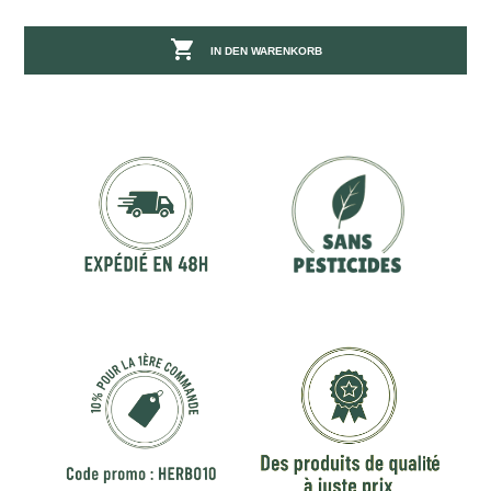

IN DEN WARENKORB