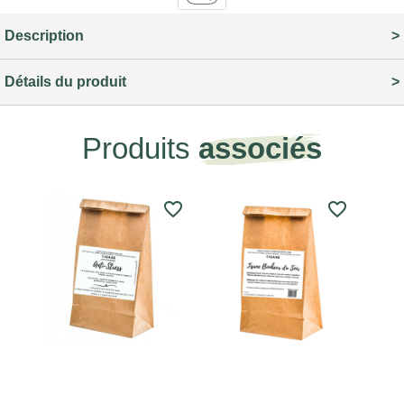
Description
Détails du produit
Produits
associés
favorite_border
favorite_border