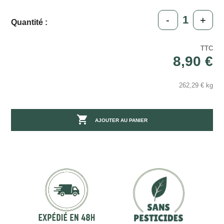
-
+
Quantité :
TTC
8,90 €
262,29 € kg

AJOUTER AU PANIER