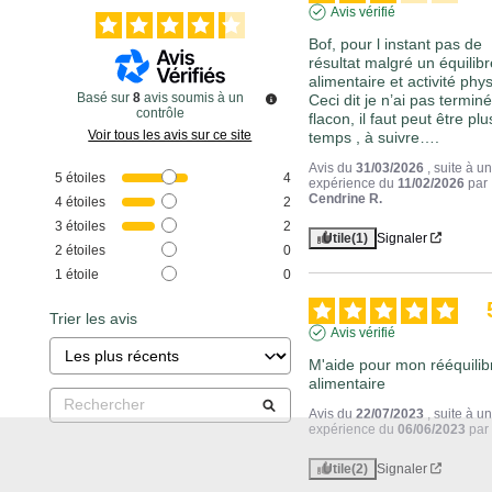
Avis vérifié
Bof, pour l instant pas de 
résultat malgré un équilibr
alimentaire et activité physi
Basé sur
8
avis soumis à un
Ceci dit je n’ai pas terminé 
contrôle
flacon, il faut peut être plu
Voir tous les avis sur ce site
temps , à suivre….
Avis du
31/03/2026
, suite à u
5
étoiles
4
expérience du
11/02/2026
par
Cendrine R.
4
étoiles
2
3
étoiles
2
Utile
(1)
Signaler
2
étoiles
0
1
étoile
0
Trier les avis
Avis vérifié
M'aide pour mon rééquilib
alimentaire
Avis du
22/07/2023
, suite à u
expérience du
06/06/2023
pa
Utile
(2)
Signaler