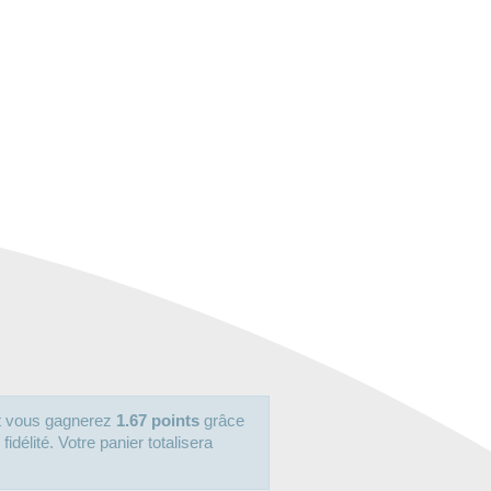
it vous gagnerez
1.67 points
grâce
délité. Votre panier totalisera