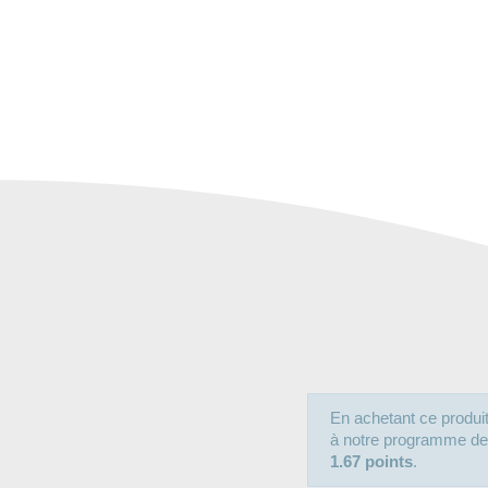
En achetant ce produ
à notre programme de fi
1.67 points
.