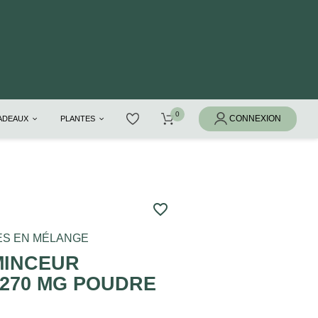
CADEAUX
PLANTES
favorite_border
ES EN MÉLANGE
MINCEUR
 270 MG POUDRE