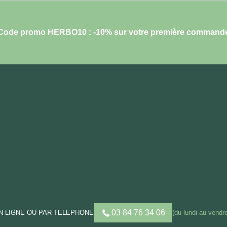
Code promo HERBO10 : -10% sur votre première command
03 84 76 34 06
 LIGNE OU PAR TELEPHONE
(du lundi au vendre