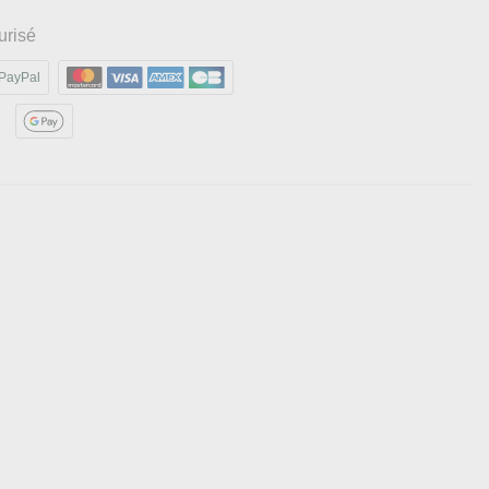
urisé
PayPal