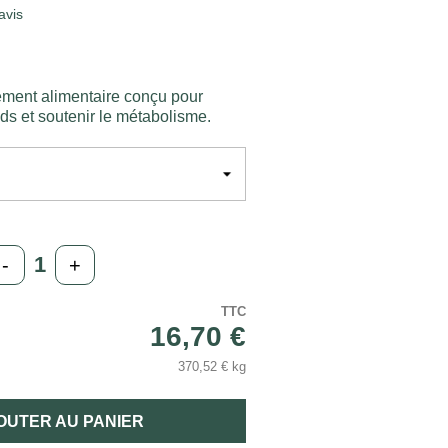
avis
ément alimentaire conçu pour
ids et soutenir le métabolisme.
-
+
TTC
16,70 €
370,52 € kg
OUTER AU PANIER