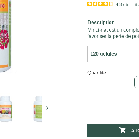
4.3
/
5
-
8
Description
Minci-nat est un compl
favoriser la perte de po
Quantité :


AJ