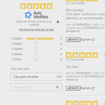
Avis vérifié
Bon produit 

Très bien, conforme à mes
attentes, je recommande !
Basé sur
3
avis soumis à un
Avis du
26/06/2026
, suite à u
contrôle
expérience du
03/05/2026
par
Voir tous les avis sur ce site
Danielle B.
5
étoiles
3
Utile
(0)
Signaler
4
étoiles
0
3
étoiles
0
2
étoiles
0
1
étoile
0
Avis vérifié
Top bien
Trier les avis
Avis du
19/06/2026
, suite à u
expérience du
07/03/2026
par
Helene B.
Utile
(0)
Signaler