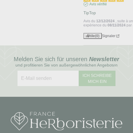
Avis vérifié
TipTop
Avis du
12/12/2024
, suite à u
expérience du
08/11/2024
par
Utile
(0)
Signaler
Melden Sie sich für unseren
Newsletter
und profitieren Sie von außergewöhnlichen Angeboten
ICH SCHREIBE
MICH EIN