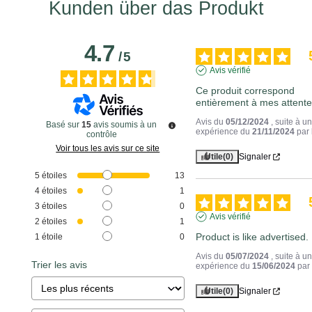
Kunden über das Produkt
4.7
/
5
Avis vérifié
Ce produit correspond 
entièrement à mes attente
Avis du
05/12/2024
, suite à u
Basé sur
15
avis soumis à un
expérience du
21/11/2024
par
contrôle
Voir tous les avis sur ce site
Utile
(0)
Signaler
5
étoiles
13
4
étoiles
1
3
étoiles
0
Avis vérifié
2
étoiles
1
Product is like advertised.
1
étoile
0
Avis du
05/07/2024
, suite à u
Trier les avis
expérience du
15/06/2024
pa
Utile
(0)
Signaler