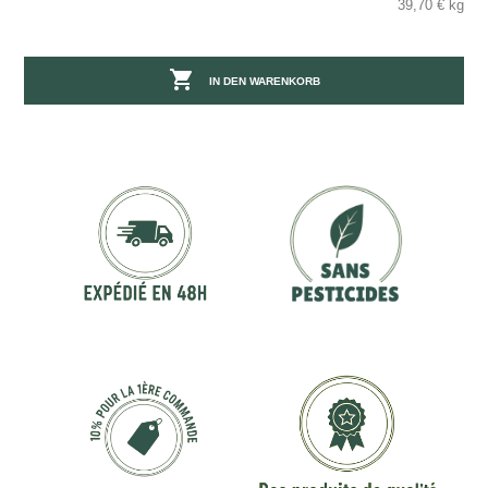
39,70 € kg

IN DEN WARENKORB