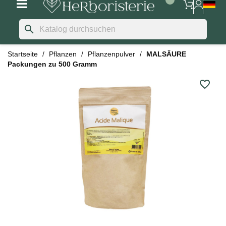
search
Startseite
Pflanzen
Pflanzenpulver
MALSÄURE
Packungen zu 500 Gramm
favorite_border