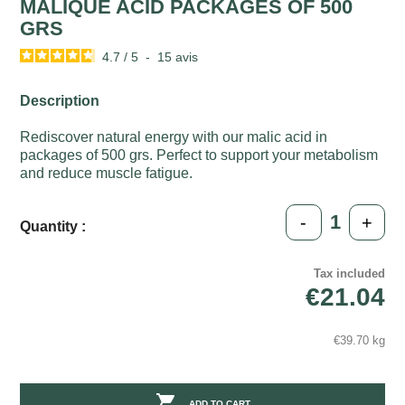
MALIQUE ACID PACKAGES OF 500
GRS
4.7
/
5
-
15
avis
Description
Rediscover natural energy with our malic acid in
packages of 500 grs. Perfect to support your metabolism
and reduce muscle fatigue.
-
+
Quantity :
Tax included
€21.04
€39.70 kg

ADD TO CART