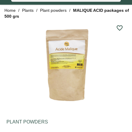
Home
Plants
Plant powders
MALIQUE ACID packages of
500 grs
favorite_border
PLANT POWDERS