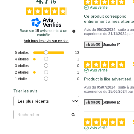
4.7
/
5
Avis vérifié
Ce produit correspond 
entièrement à mes attente
Avis du
05/12/2024
, suite à u
Basé sur
15
avis soumis à un
expérience du
21/11/2024
par
contrôle
Voir tous les avis sur ce site
Utile
(0)
Signaler
5
étoiles
13
4
étoiles
1
3
étoiles
0
Avis vérifié
2
étoiles
1
Product is like advertised.
1
étoile
0
Avis du
05/07/2024
, suite à u
Trier les avis
expérience du
15/06/2024
pa
Utile
(0)
Signaler
Avis vérifié