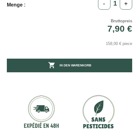
-
+
Menge :
Bruttopreis
7,90 €
158,00 € piece

IN DEN WARENKORB