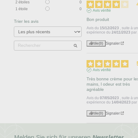
2
étoiles
0
1
étoile
0
Avis vérifié
Bon produit
Trier les avis
Avis du
15/12/2023
, suite à u
expérience du
24/11/2023
par
Utile
(0)
Signaler
Avis vérifié
Très bonne crème pour les
mains, l odeur est très 
agréable
Avis du
07/05/2023
, suite à u
expérience du
14/04/2023
pa
Utile
(0)
Signaler
Melden Sie sich für unseren
Newsletter