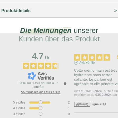
Produktdetails
Die Meinungen
unserer
Kunden über das Produkt
4.7
/
5
Avis vérifié
Cette crème main est très 
hydratante sans rester 
collante. Le parfum est 
Basé sur
3
avis soumis à un
agréable et elle pénètre vi
contrôle
Avis du
16/10/2024
, suite à u
Voir tous les avis sur ce site
expérience du
03/10/2024
pa
5
étoiles
2
Utile
(0)
Signaler
4
étoiles
1
3
étoiles
0