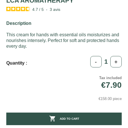
LCA AROMATHERAPY
4.7
/
5
-
3
avis
Description
This cream for hands with essential oils moisturizes and
nourishes intensely. Perfect for soft and protected hands
every day.
-
+
Quantity :
Tax included
€7.90
€158.00 piece

ADD TO CART