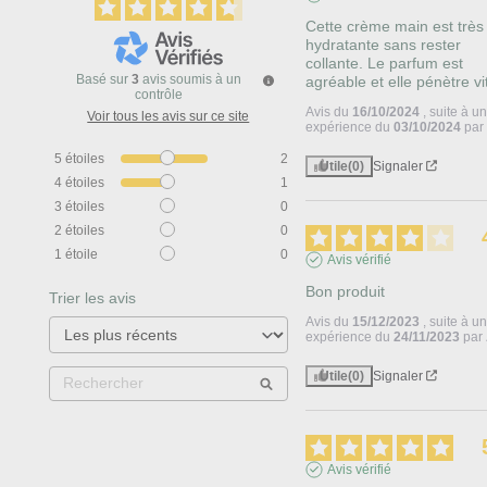
Cette crème main est très 
hydratante sans rester 
collante. Le parfum est 
Basé sur
3
avis soumis à un
agréable et elle pénètre vi
contrôle
Avis du
16/10/2024
, suite à u
Voir tous les avis sur ce site
expérience du
03/10/2024
pa
5
étoiles
2
Utile
(0)
Signaler
4
étoiles
1
3
étoiles
0
2
étoiles
0
1
étoile
0
Avis vérifié
Bon produit
Trier les avis
Avis du
15/12/2023
, suite à u
expérience du
24/11/2023
par
Utile
(0)
Signaler
Avis vérifié