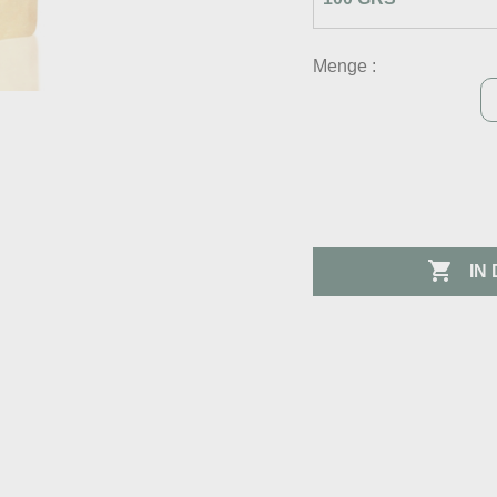
Menge :

IN