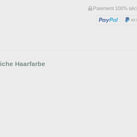
Paiement 100% séc
4X 
liche Haarfarbe