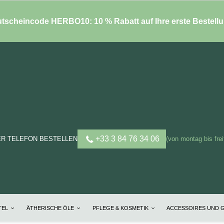
tscheincode HERBO10: 10 % Rabatt auf Ihre erste Bestell
+33 3 84 76 34 06
ER TELEFON BESTELLEN
(von montag bis frei
TEL
ÄTHERISCHE ÖLE
PFLEGE & KOSMETIK
ACCESSOIRES UND 