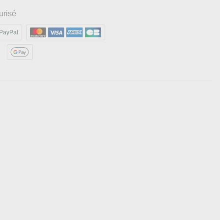
urisé
PayPal