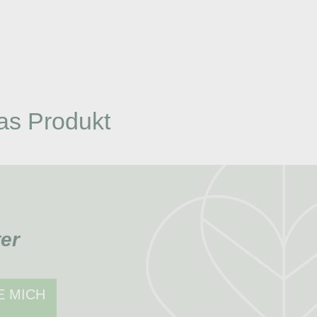
as Produkt
er
E MICH