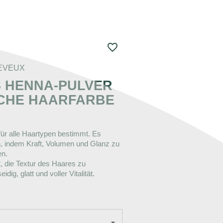
favorite_border
EVEUX
 HENNA-PULVER
ICHE HAARFARBE
für alle Haartypen bestimmt. Es
n, indem Kraft, Volumen und Glanz zu
en.
, die Textur des Haares zu
dig, glatt und voller Vitalität.