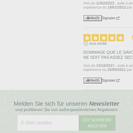
Avis du
11/02/2022
, suite à u
expérience du
19/01/2022
pa
Utile
(0)
Signaler
Avis vérifié
DOMMAGE QUE LE SAVO
NE SOIT PAS ASSEZ SEC
Avis du
15/10/2021
, suite à u
expérience du
26/09/2021
pa
Utile
(0)
Signaler
Melden Sie sich für unseren
Newsletter
und profitieren Sie von außergewöhnlichen Angeboten
ICH SCHREIBE
MICH EIN