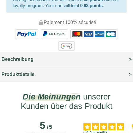
loyalty program. Your cart will total
0.63 points
.
Paiement 100% sécurisé
4X PayPal
Beschreibung
Produktdetails
Die Meinungen
unserer
Kunden über das Produkt
5
/
5
Avis vérifié