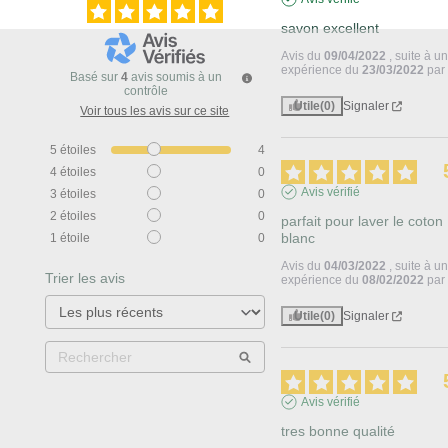
savon excellent
Avis du
09/04/2022
, suite à u
expérience du
23/03/2022
pa
Basé sur
4
avis soumis à un
contrôle
Utile
(0)
Signaler
Voir tous les avis sur ce site
5
étoiles
4
4
étoiles
0
Avis vérifié
3
étoiles
0
2
étoiles
0
parfait pour laver le coton 
blanc
1
étoile
0
Avis du
04/03/2022
, suite à u
Trier les avis
expérience du
08/02/2022
pa
Utile
(0)
Signaler
Avis vérifié
tres bonne qualité