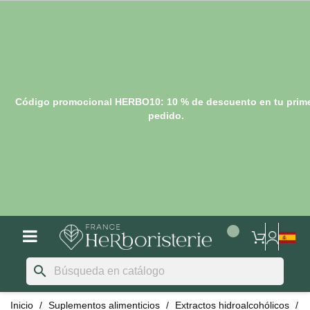
Código promocional HERBO10: 10 % de descuento en tu prim
pedido.
search
Inicio
Suplementos alimenticios
Extractos hidroalcohólicos