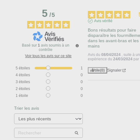
5
/
5
Avis vérifié
Bons résultats pour faire 
disparaître les fourmilleme
dans les avant-bras et les 
Basé sur
1
avis soumis à un
mains
contrôle
Avis du
08/04/2024
, suite à u
Voir tous les avis sur ce site
expérience du
24/03/2024
pa
5
étoiles
1
Utile
(0)
Signaler
4
étoiles
0
3
étoiles
0
2
étoiles
0
1
étoile
0
Trier les avis