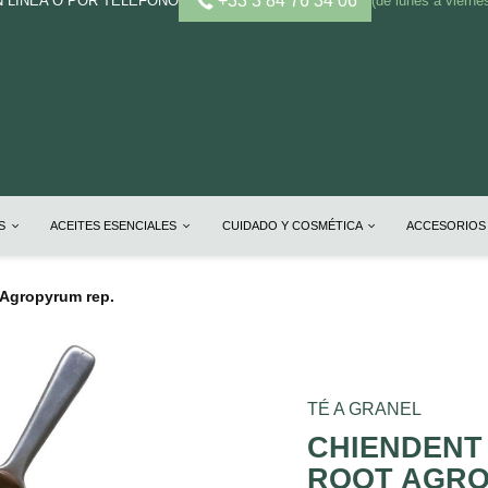
+33 3 84 76 34 06
N LÍNEA O POR TELÉFONO
(de lunes a vierne
OS
ACEITES ESENCIALES
CUIDADO Y COSMÉTICA
ACCESORIOS
t Agropyrum rep.
TÉ A GRANEL
CHIENDENT 
ROOT AGRO