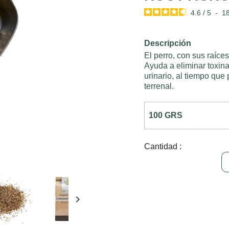
4.6
/
5
-
1
Descripción
El perro, con sus raíces
Ayuda a eliminar toxina
urinario, al tiempo que
terrenal.
Cantidad :
