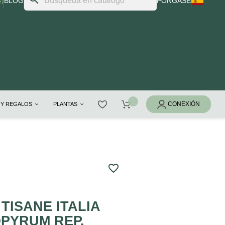
s)
BLOG
PÓNGASE
 Y REGALOS
PLANTAS
favorite_border
TISANE ITALIA
PYRUM REP.