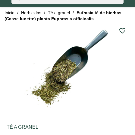
Inicio
Herbicidas
Té a granel
Eufrasia té de hierbas
(Casse lunette) planta Euphrasia officinalis
favorite_border
TÉ A GRANEL