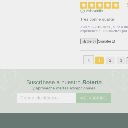
Avis vérifié
Très bonne qualité
Avis du
22/10/2021
, suite à u
expérience du
05/10/2021
pa
Utile
(0)
Signaler
1
2
3
Suscríbase a nuestro
Boletín
y aproveche ofertas excepcionales
ME INSCRIBO