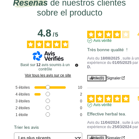
Reseñas
de nuestros clientes
sobre el producto
4.8
/
5
Avis vérifié
Très bonne qualité  !
Avis du
18/08/2025
, suite à u
expérience du
01/05/2025
pa
Basé sur
12
avis soumis à un
D.
contrôle
Voir tous les avis sur ce site
Utile
(0)
Signaler
5
étoiles
10
4
étoiles
2
3
étoiles
0
Avis vérifié
2
étoiles
0
Effective herbal tea.
1
étoile
0
Avis du
11/04/2024
, suite à u
Trier les avis
expérience du
25/03/2024
pa
Utile
(0)
Signaler