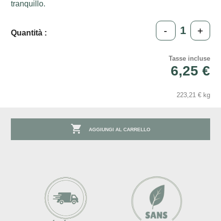
tranquillo.
-
+
Quantità :
Tasse incluse
6,25 €
223,21 € kg

AGGIUNGI AL CARRELLO