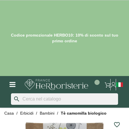
Codice promozionale HERBO10: 10% di sconto sul tuo
primo ordine
search
Casa
Erbicidi
Bambini
Tè camomilla biologico
favorite_border