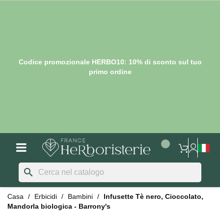
Codice promozionale HERBO10: 10% di sconto sul tuo
primo ordine
search
Casa
Erbicidi
Bambini
Infusette Tè nero, Cioccolato,
Mandorla biologica - Barrony's