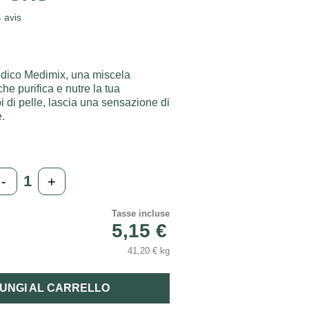
4
avis
edico Medimix, una miscela
che purifica e nutre la tua
tipi di pelle, lascia una sensazione di
.
-
+
Tasse incluse
5,15 €
41,20 € kg
UNGI AL CARRELLO