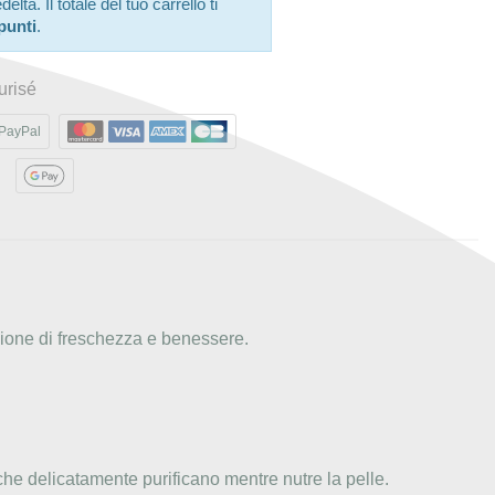
ltà. Il totale del tuo carrello ti
punti
.
urisé
PayPal
zione di freschezza e benessere.
he delicatamente purificano mentre nutre la pelle.