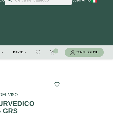
LOG
CONTATTO
I
PIANTE
favorite_border
DEL VISO
URVEDICO
5 GRS