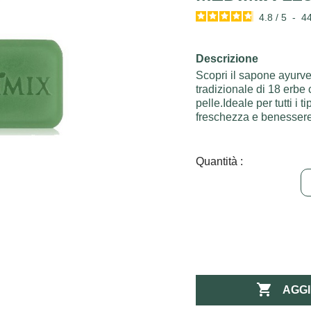
4.8
/
5
-
4
Descrizione
Scopri il sapone ayurv
tradizionale di 18 erbe 
pelle.Ideale per tutti i 
freschezza e benessere
Quantità :

AGGI