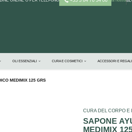
+33 3 84 76 34 06
DINE ONLINE O PER TELEFONO
la nostra
B
OLI ESSENZIALI
CURA E COSMETICI
ACCESSORI E REGAL
ICO MEDIMIX 125 GRS
CURA DEL CORPO E 
SAPONE AY
MEDIMIX 12