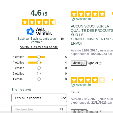
4.6
/
5
Avis vérifié
AUCUN SOUCI SUR LA 
QUALITE DES PRODUITS 
SUR LE 
Basé sur
9
avis soumis à un
CONDITIONNEMENTNI SU
contrôle
ENVOI
Voir tous les avis sur ce site
Avis du
31/08/2024
, suite à u
expérience du
05/08/2024
pa
5
étoiles
5
4
étoiles
4
Utile
(0)
Signaler
3
étoiles
0
2
étoiles
0
1
étoile
0
Avis vérifié
Trier les avis
ça va
Avis du
22/12/2023
, suite à u
expérience du
22/11/2023
par
Utile
(0)
Signaler