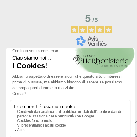
5
/
5
Basé sur
2
avis soumis à un
contrôle
Voir tous les avis sur ce site
5
étoiles
4
étoiles
3
étoiles
2
étoiles
1
étoile
Trier les avis