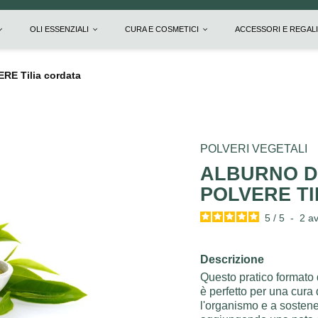
OLI ESSENZIALI
CURA E COSMETICI
ACCESSORI E REGAL
ERE Tilia cordata
POLVERI VEGETALI
ALBURNO DI
POLVERE TI
5
/
5
-
2
av
Descrizione
Questo pratico formato d
è perfetto per una cura 
l'organismo e a sostene