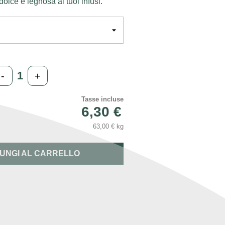
lce e legnosa ai tuoi infusi.
-
+
Tasse incluse
6,30 €
63,00 € kg
UNGI AL CARRELLO