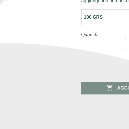
aggiungendo una nota do
Quantità :

AGGI