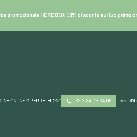
ce promozionale HERBO10: 10% di sconto sul tuo primo o
+33 3 84 76 34 06
DINE ONLINE O PER TELEFONO
la nostra
B