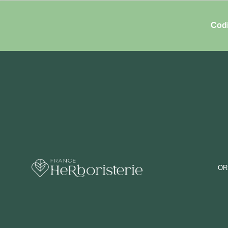
Codi
OR