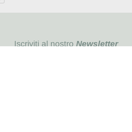
Iscriviti al nostro
Newsletter
Una
MI REGIS
MENU
Blog