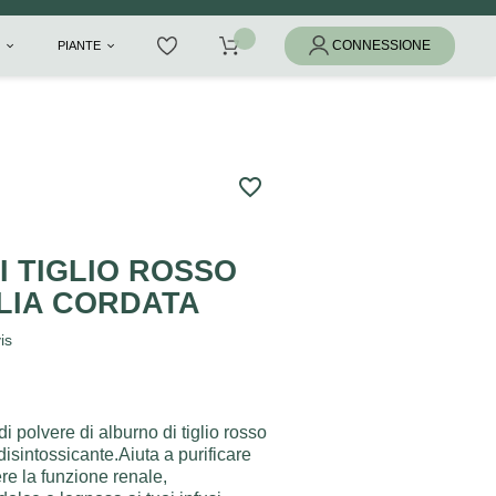
I
PIANTE
favorite_border
 TIGLIO ROSSO
LIA CORDATA
is
i polvere di alburno di tiglio rosso
disintossicante.Aiuta a purificare
re la funzione renale,