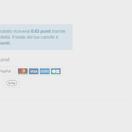
odotto riceverai
0.63 punti
tramite
ltà. Il totale del tuo carrello ti
punti
.
urisé
PayPal