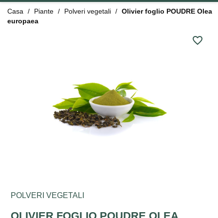
Casa
Piante
Polveri vegetali
Olivier foglio POUDRE Olea
europaea
favorite_border
POLVERI VEGETALI
OLIVIER FOGLIO POUDRE OLEA