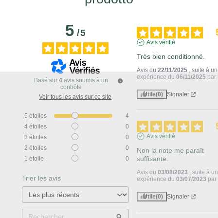
5
/
5
Avis vérifié
Très bien conditionné.
Avis du
22/11/2025
, suite à u
expérience du
06/11/2025
par
Basé sur
4
avis soumis à un
contrôle
Utile
(0)
Signaler
Voir tous les avis sur ce site
5
étoiles
4
4
étoiles
0
Avis vérifié
3
étoiles
0
2
étoiles
0
Non la note me paraît 
suffisante.
1
étoile
0
Avis du
03/08/2023
, suite à u
Trier les avis
expérience du
03/07/2023
pa
Utile
(0)
Signaler