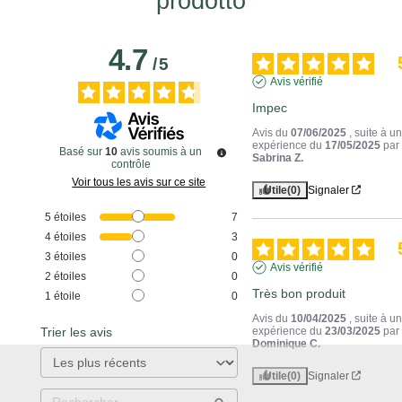
prodotto
4.7
/
5
Avis vérifié
Impec
Avis du
07/06/2025
, suite à u
expérience du
17/05/2025
par
Basé sur
10
avis soumis à un
Sabrina Z.
contrôle
Voir tous les avis sur ce site
Utile
(0)
Signaler
5
étoiles
7
4
étoiles
3
3
étoiles
0
Avis vérifié
2
étoiles
0
Très bon produit
1
étoile
0
Avis du
10/04/2025
, suite à u
Trier les avis
expérience du
23/03/2025
par
Dominique C.
Utile
(0)
Signaler