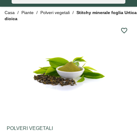
Casa
Piante
Polveri vegetali
Stitchy minerale foglia Urtica
dioica
favorite_border
POLVERI VEGETALI