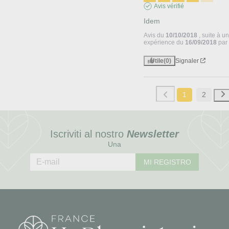
Avis vérifié
Idem
Avis du
10/10/2018
, suite à u
expérience du
16/09/2018
pa
Utile
(0)
Signaler
1
2
Iscriviti al nostro
Newsletter
Una
MI REGISTRO