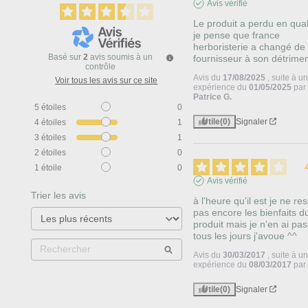
Avis vérifié
Le produit a perdu en quali
je pense que france 
herboristerie a changé de 
Basé sur
2
avis soumis à un
fournisseur à son détrime
contrôle
Avis du
17/08/2025
, suite à u
Voir tous les avis sur ce site
expérience du
01/05/2025
par
Patrice G.
5
étoiles
0
Utile
(0)
Signaler
4
étoiles
1
3
étoiles
1
2
étoiles
0
1
étoile
0
Avis vérifié
Trier les avis
à l'heure qu'il est je ne re
pas encore les bienfaits du
produit mais je n'en ai pas 
tous les jours j'avoue ^^
Avis du
30/03/2017
, suite à u
expérience du
08/03/2017
pa
Utile
(0)
Signaler