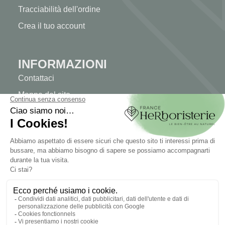
Tracciabilità dell'ordine
Crea il tuo account
INFORMAZIONI
Contattaci
Mappa del sito
La nostra erboristeria
Consegna
Pagamento sicuro
INFORMAZIONI LEGALI
Informazioni legali
Termini e condizioni di vendita