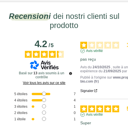
Recensioni
dei nostri clienti sul
prodotto
4.2
/
5
Avis vérifié
pas reçu
Avis du
24/10/2025
, suite à u
expérience du
21/09/2025
pa
Basé sur
13
avis soumis à un
contrôle
Publié à l'origine sur
www.pro
bio.com (fr)
Voir tous les avis sur ce site
Signaler
5
étoiles
7
4
étoiles
4
3
étoiles
1
2
étoiles
0
Avis vérifié
1
étoile
1
Super