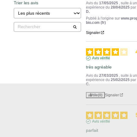
Trier les avis
Avis du
17/05/2025
, suite à u
expérience du
28/04/2025
pa
D.
Publié à l'origine sur
www.pro
bio.com (fr)
Signaler
Avis vérifié
très agréable
Avis du
27/03/2025
, suite à u
expérience du
25/02/2025
pa
C.
Utile
(0)
Signaler
Avis vérifié
parfait