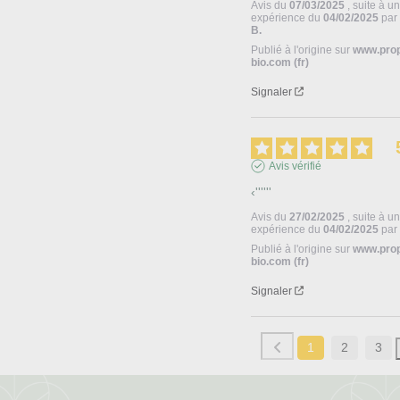
Avis du
07/03/2025
, suite à u
expérience du
04/02/2025
pa
B.
Publié à l'origine sur
www.pro
bio.com (fr)
Signaler
Avis vérifié
‹''''''
Avis du
27/02/2025
, suite à u
expérience du
04/02/2025
pa
Publié à l'origine sur
www.pro
bio.com (fr)
Signaler
1
2
3