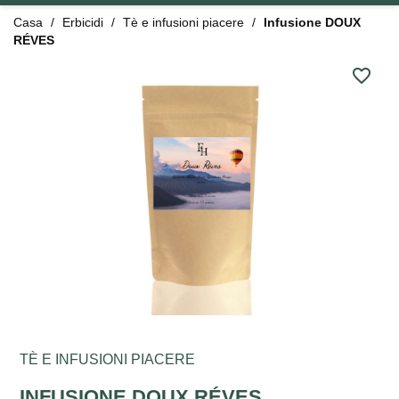
Casa
Erbicidi
Tè e infusioni piacere
Infusione DOUX
RÉVES
favorite_border
TÈ E INFUSIONI PIACERE
INFUSIONE DOUX RÉVES