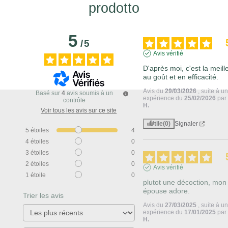
prodotto
5
/
5
Avis vérifié
D'après moi, c'est la meille
au goût et en efficacité.
Avis du
29/03/2026
, suite à u
Basé sur
4
avis soumis à un
expérience du
25/02/2026
pa
contrôle
H.
Voir tous les avis sur ce site
Utile
(0)
Signaler
5
étoiles
4
4
étoiles
0
3
étoiles
0
2
étoiles
0
Avis vérifié
1
étoile
0
plutot une décoction, mon 
épouse adore.
Trier les avis
Avis du
27/03/2025
, suite à u
expérience du
17/01/2025
pa
H.