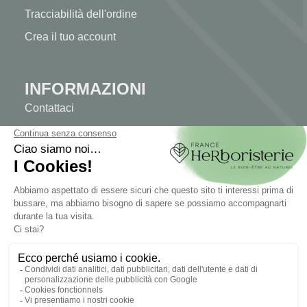
Tracciabilità dell'ordine
Crea il tuo account
INFORMAZIONI
Contattaci
Mappa del sito
La nostra erboristeria
Consegna
Pagamento sicuro
INFORMAZIONI LEGALI
Informazioni legali
Termini e condizioni di vendita