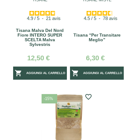
4.9
/
5
-
21
avis
4.5
/
5
-
78
avis
Tisana Malva Del Nord
Fiore INTERO SUPER
Tisana “per Transitare
SCELTA Malva
Meglio”
Sylvestris
12,50 €
6,30 €


AGGIUNGI AL CARRELLO
AGGIUNGI AL CARRELLO
favorite_border
-15%