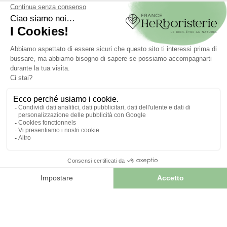
PIANTE
4.8
/
5
-
30
avis
Organico Bionda
Psyllium
8,93 €
10,50 €

AGGIUNGI AL CARRELLO