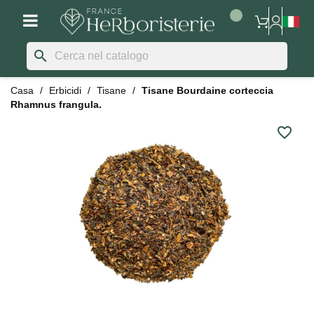
search
Casa
Erbicidi
Tisane
Tisane Bourdaine corteccia
Rhamnus frangula.
favorite_border