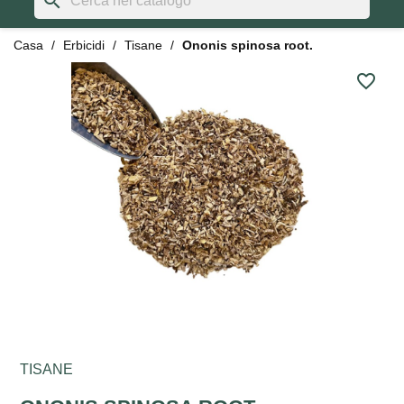
search
Casa
Erbicidi
Tisane
Ononis spinosa root.
favorite_border
TISANE