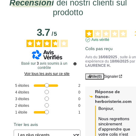
Recensioni
dei nostri clienti sul
prodotto
3.7
/
5
Avis vérifié
Colis pas reçu
Avis du
16/08/2025
, suite à u
expérience du
18/06/2025
par
Basé sur
3
avis soumis à un
LAURENCE H.
contrôle
Voir tous les avis sur ce site
Utile
(0)
Signaler
5
étoiles
2
Réponse de
4
étoiles
0
france-
3
étoiles
0
herboristerie.com
2
étoiles
0
Bonjour,

1
étoile
1
Nous regrettons 
sincèrement 
Trier les avis
d'apprendre que 
votre colis n'est 