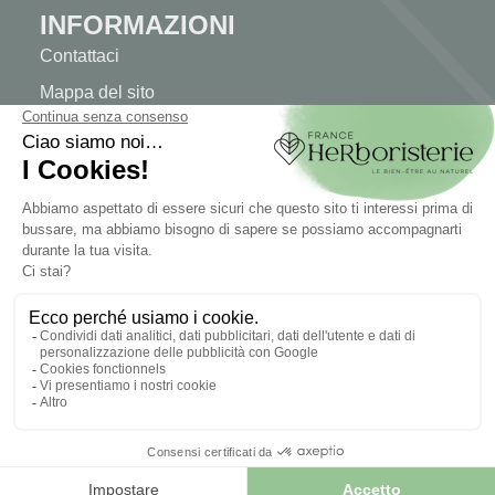
INFORMAZIONI
Contattaci
Mappa del sito
La nostra erboristeria
Consegna
Pagamento sicuro
INFORMAZIONI LEGALI
Informazioni legali
Termini e condizioni di vendita
© 2026 - FranceHerboristry. Web Design di
Let's Clic