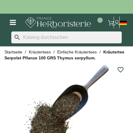
search
Startseite
Kräutertees
Einfache Kräutertees
Kräutertee
Serpolet Pflanze 100 GRS Thymus serpyllum.
favorite_border