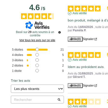
4.6
/
5
Avis vérifié
bon produit, mélangé à d'
Avis du
14/04/2026
, suite à 
par
Paméla P.
Basé sur
29
avis soumis à un
contrôle
Utile
(0)
Signaler
Voir tous les avis sur ce site
5
étoiles
21
4
étoiles
5
Avis vérifié
3
étoiles
1
2
étoiles
2
Idem au précédent avis.
1
étoile
0
Avis du
31/08/2025
, suite à 
par
Gérard T.
Trier les avis
Utile
(0)
Signaler
Avis vérifié