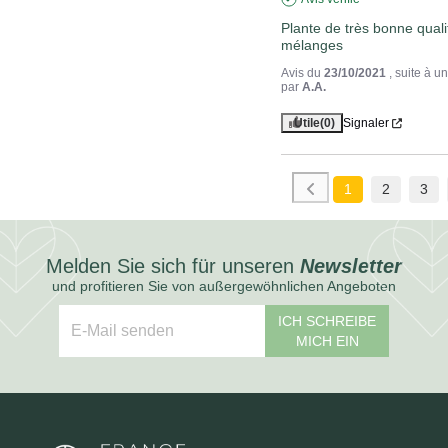
Plante de très bonne qualit
mélanges
Avis du
23/10/2021
, suite à 
par
A.A.
Utile
(0)
Signaler
1
2
3
Melden Sie sich für unseren
Newsletter
und profitieren Sie von außergewöhnlichen Angeboten
ICH SCHREIBE
MICH EIN