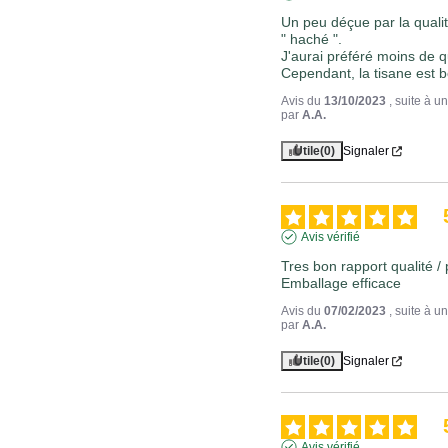
Un peu déçue par la qualit
" haché ".

J'aurai préféré moins de qu
Cependant, la tisane est 
Avis du
13/10/2023
, suite à 
par
A.A.
Utile
(0)
Signaler
Avis vérifié
Tres bon rapport qualité / p
Emballage efficace
Avis du
07/02/2023
, suite à 
par
A.A.
Utile
(0)
Signaler
Avis vérifié