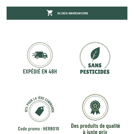

IN DEN WARENKORB