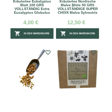
Kräutertee Eukalyptus
Kräutertee Nordische
Blatt 100 GRS
Malve Blüte 50 GRS
VOLLSTÄNDIG Extra
VOLLSTÄNDIGE SUPER
Eucalyptus Globulus
CHOIX Malva Sylvestris
4,00 €
12,50 €


IN DEN WARENKORB
IN DEN WARENKORB
favorite_border
favorite_border