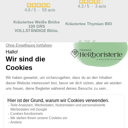
4.3
/
5
-
3
avis
4.8
/
5
-
59
avis
Kräutertee Weiße Brühe
Kräutertee Thymian BIO
100 GRS
VOLLSTÄNDIGE Blüte.
6,25 €
15,90 €


IN DEN WARENKORB
IN DEN WARENKORB
Articles liés :
Kräutertee
Thymian der Provence
Ganzes Blatt 100
g.Thymus vulgaris