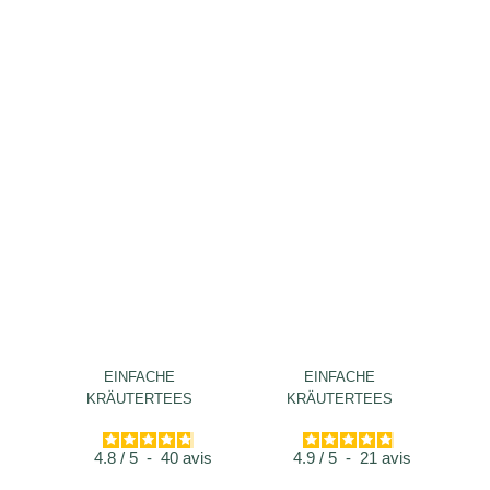
EINFACHE
EINFACHE
KRÄUTERTEES
KRÄUTERTEES
4.8
/
5
-
40
avis
4.9
/
5
-
21
avis