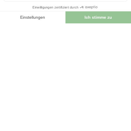
06/03/2024
Le Lapacho: usage, bienfaits et botanique
S’il y a un arbre dont la carrure et l’élégance
impressionnent, c’est bien le lapacho. Originaire d’Amérique
du Sud,...
LIRE L'ARTICLE