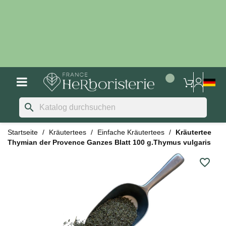
search
Startseite
Kräutertees
Einfache Kräutertees
Kräutertee
Thymian der Provence Ganzes Blatt 100 g.Thymus vulgaris
favorite_border