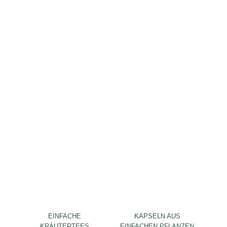
EINFACHE
KAPSELN AUS
KRÄUTERTEES
EINFACHEN PFLANZEN