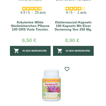
4.9
/
5
-
29
avis
4
/
5
-
1
avis
Kräutertee Wilde
Klettenwurzel-Kapseln
Stiefmütterchen Pflanze
100 Kapseln Mit Einer
100 GRS Viola Tricolor.
Dosierung Von 250 Mg.
6,50 €
8,90 €


IN DEN WARENKORB
IN DEN WARENKORB
favorite_border