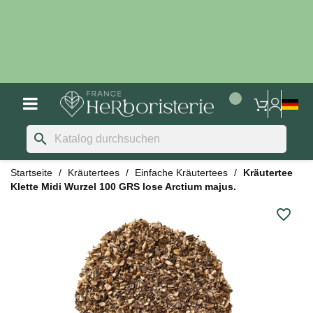
search
Startseite
Kräutertees
Einfache Kräutertees
Kräutertee
Klette Midi Wurzel 100 GRS lose Arctium majus.
favorite_border