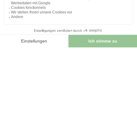
4.4
/
5
-
14
avis
Klettenwurzel BIO AB
120 Tabletten Mit Einer
Dosierung Von 400 Mg
In Tablettenform.
8,50 €
RUPTURE DE STOCK
Articles liés :
Kräutertee
Klette Midi Wurzel 100
GRS lose Arctium majus.