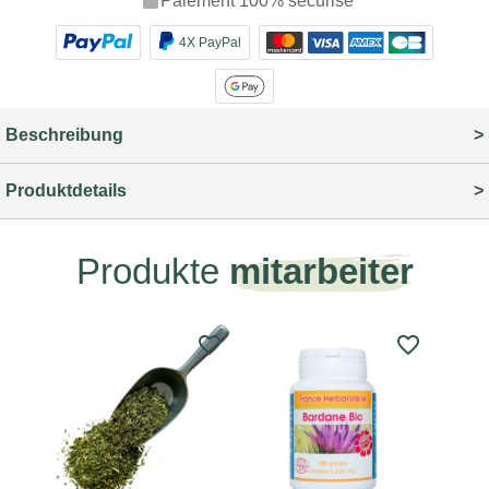
Paiement 100% sécurisé
4X PayPal
Beschreibung
Produktdetails
Produkte
mitarbeiter
favorite_border
favorite_border