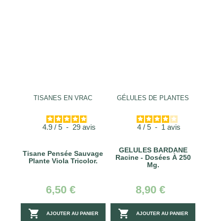
TISANES EN VRAC
GÉLULES DE PLANTES
4.9
/
5
-
29
avis
4
/
5
-
1
avis
GELULES BARDANE
Tisane Pensée Sauvage
Racine - Dosées À 250
Plante Viola Tricolor.
Mg.
6,50 €
8,90 €


AJOUTER AU PANIER
AJOUTER AU PANIER