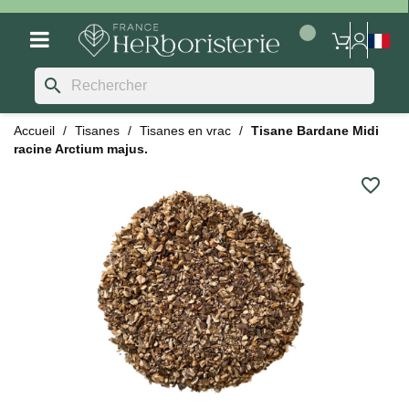
search
Accueil
Tisanes
Tisanes en vrac
Tisane Bardane Midi
racine Arctium majus.
favorite_border