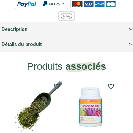
4X PayPal
Description
Détails du produit
Produits
associés
favorite_border
favorite_border