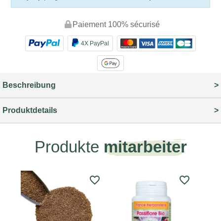
Paiement 100% sécurisé
4X PayPal
Beschreibung
Produktdetails
Produkte
mitarbeiter
favorite_border
favorite_border