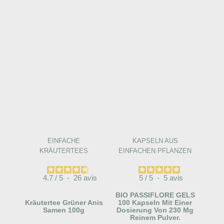
EINFACHE
KAPSELN AUS
KRÄUTERTEES
EINFACHEN PFLANZEN
4.7
/
5
-
26
avis
5
/
5
-
5
avis
BIO PASSIFLORE GELS
Kräutertee Grüner Anis
100 Kapseln Mit Einer
Samen 100g
Dosierung Von 230 Mg
Reinem Pulver.