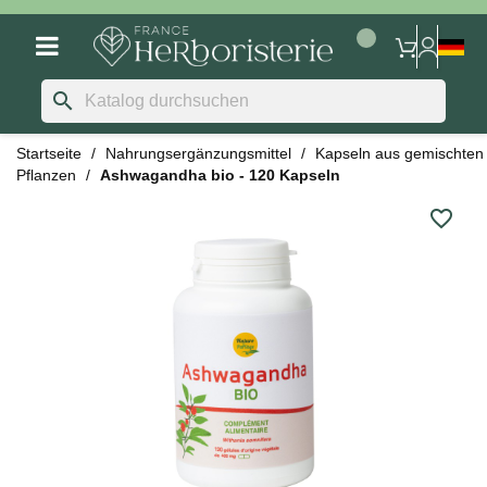
search
Startseite
Nahrungsergänzungsmittel
Kapseln aus gemischten
Pflanzen
Ashwagandha bio - 120 Kapseln
favorite_border