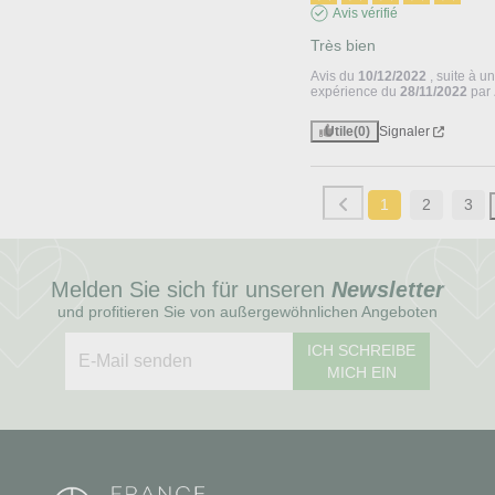
Avis vérifié
Très bien
Avis du
10/12/2022
, suite à u
expérience du
28/11/2022
par
Utile
(0)
Signaler
1
2
3
Melden Sie sich für unseren
Newsletter
und profitieren Sie von außergewöhnlichen Angeboten
ICH SCHREIBE
MICH EIN