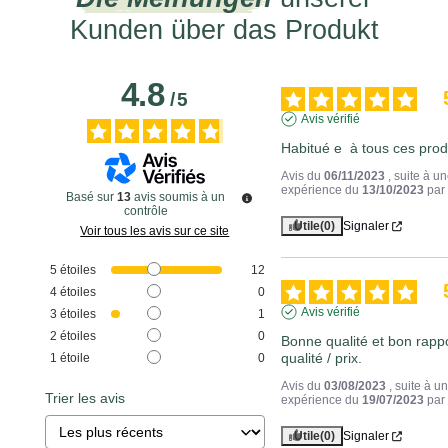
Kunden über das Produkt
4.8
/
5
Avis vérifié
Habitué e  à tous ces prod
Avis du
06/11/2023
, suite à u
expérience du
13/10/2023
pa
Basé sur
13
avis soumis à un
contrôle
Utile
(0)
Signaler
Voir tous les avis sur ce site
5
étoiles
12
4
étoiles
0
Avis vérifié
3
étoiles
1
2
étoiles
0
Bonne qualité et bon rappo
qualité / prix.
1
étoile
0
Avis du
03/08/2023
, suite à u
Trier les avis
expérience du
19/07/2023
pa
Utile
(0)
Signaler