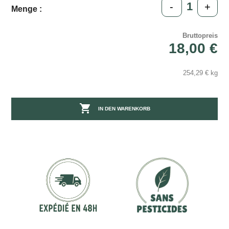
-
+
Menge :
Bruttopreis
18,00 €
254,29 € kg

IN DEN WARENKORB