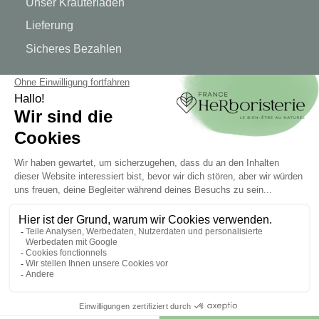
Unser Kräuterladen
Lieferung
Sicheres Bezahlen
RECHTLICHE HINWEISE
Rechtliche Hinweise
Allgemeine Geschäftsbedingungen
© 2026 - FrankreichHerboristry. Web Design von
Let's Clic