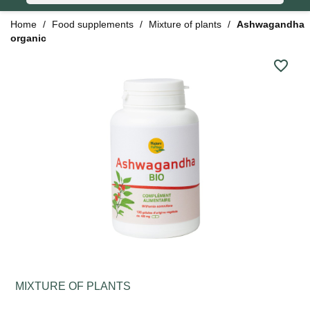
Home
Food supplements
Mixture of plants
Ashwagandha
organic
favorite_border
MIXTURE OF PLANTS