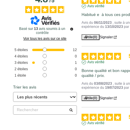
/
5
Avis vérifié
Habitué e  à tous ces prod
Avis du
06/11/2023
, suite à u
expérience du
13/10/2023
pa
Basé sur
13
avis soumis à un
contrôle
Utile
(0)
Signaler
Voir tous les avis sur ce site
5
étoiles
12
4
étoiles
0
Avis vérifié
3
étoiles
1
2
étoiles
0
Bonne qualité et bon rappo
qualité / prix.
1
étoile
0
Avis du
03/08/2023
, suite à u
Trier les avis
expérience du
19/07/2023
pa
Utile
(0)
Signaler
Avis vérifié