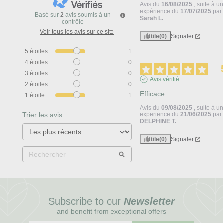
Avis du
16/08/2025
, suite à u
expérience du
17/07/2025
par
Basé sur
2
avis soumis à un
Sarah L.
contrôle
Voir tous les avis sur ce site
Utile
(0)
Signaler
5
étoiles
1
4
étoiles
0
3
étoiles
0
Avis vérifié
2
étoiles
0
Efficace
1
étoile
1
Avis du
09/08/2025
, suite à u
Trier les avis
expérience du
21/06/2025
par
DELPHINE T.
Utile
(0)
Signaler
Subscribe to our
Newsletter
and benefit from exceptional offers