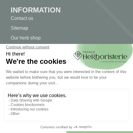
INFORMATION
Contact us
Sitemap
Our herb shop
Delivery
Secure payment
TERMS OF USE
Terms of use
Terms and conditions of sale
© 2026 - FranceHerboristerie. Conception web par
Let's
Clic