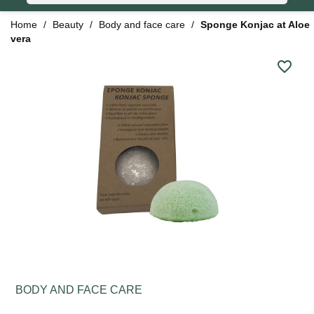
Home
Beauty
Body and face care
Sponge Konjac at Aloe
vera
favorite_border
BODY AND FACE CARE