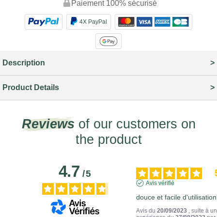
Paiement 100% sécurisé
4X PayPal
Description
Product Details
Reviews
of our customers on
the product
4.7
/
5
Avis vérifié
douce et facile d'utilisation
Avis du
20/09/2023
, suite à u