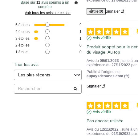
expérience du
27/08/2023
pa
Basé sur
11
avis soumis à un
contrôle
Utile
(0)
Signaler
Voir tous les avis sur ce site
5
étoiles
9
4
étoiles
1
Avis vérifié
3
étoiles
1
2
étoiles
0
Produit adopté pour le net
du visage. Au top
1
étoile
0
Avis du
09/01/2023
, suite à u
Trier les avis
expérience du
27/11/2022
par
Publié à l'origine sur
aupaysdesanes.com (fr)
Signaler
Avis vérifié
Pas encore utilisée
Avis du
12/11/2022
, suite à u
expérience du
01/10/2022
pa