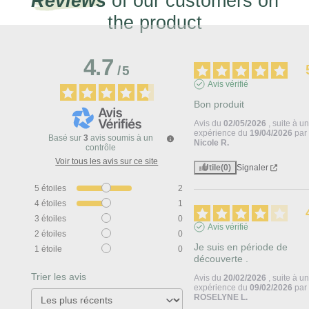
Reviews
of our customers on
the product
4.7
/
5
Avis vérifié
Bon produit
Avis du
02/05/2026
, suite à u
expérience du
19/04/2026
par
Basé sur
3
avis soumis à un
Nicole R.
contrôle
Voir tous les avis sur ce site
Utile
(0)
Signaler
5
étoiles
2
4
étoiles
1
3
étoiles
0
Avis vérifié
2
étoiles
0
Je suis en période de 
1
étoile
0
découverte .
Trier les avis
Avis du
20/02/2026
, suite à u
expérience du
09/02/2026
par
ROSELYNE L.