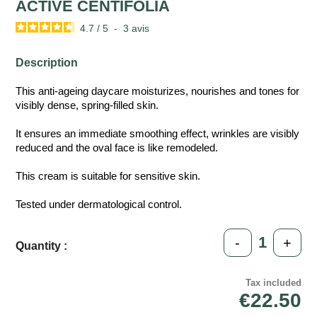
ACTIVE CENTIFOLIA
4.7
/
5
-
3
avis
Description
This anti-ageing daycare moisturizes, nourishes and tones for
visibly dense, spring-filled skin.
It ensures an immediate smoothing effect, wrinkles are visibly
reduced and the oval face is like remodeled.
This cream is suitable for sensitive skin.
Tested under dermatological control.
-
+
Quantity :
Tax included
€22.50