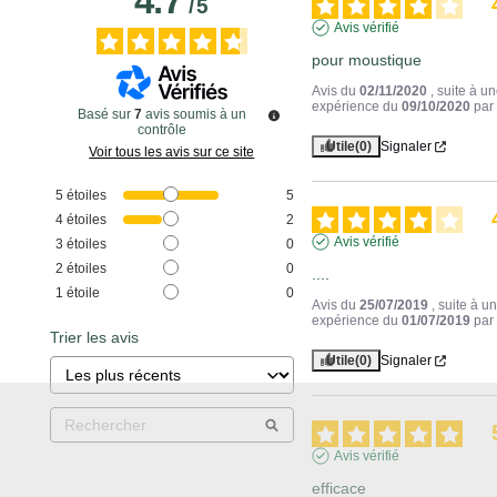
4.7
/
5
Avis vérifié
pour moustique
Avis du
02/11/2020
, suite à u
expérience du
09/10/2020
pa
Basé sur
7
avis soumis à un
contrôle
Utile
(0)
Signaler
Voir tous les avis sur ce site
5
étoiles
5
4
étoiles
2
Avis vérifié
3
étoiles
0
2
étoiles
0
....
1
étoile
0
Avis du
25/07/2019
, suite à u
expérience du
01/07/2019
pa
Trier les avis
Utile
(0)
Signaler
Avis vérifié
efficace