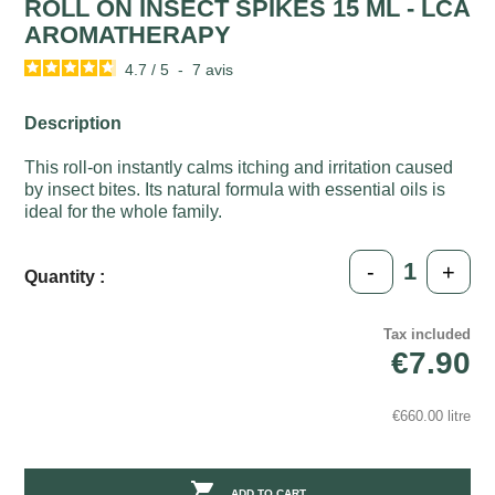
ROLL ON INSECT SPIKES 15 ML - LCA
AROMATHERAPY
4.7
/
5
-
7
avis
Description
This roll-on instantly calms itching and irritation caused
by insect bites. Its natural formula with essential oils is
ideal for the whole family.
-
+
Quantity :
Tax included
€7.90
€660.00 litre

ADD TO CART