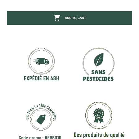

ADD TO CART