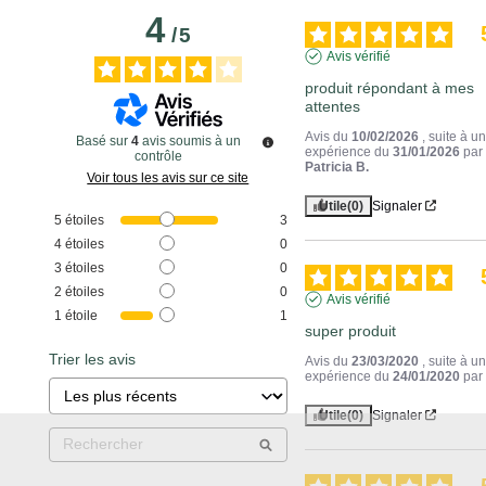
4
/
5
Avis vérifié
produit répondant à mes 
attentes
Avis du
10/02/2026
, suite à u
Basé sur
4
avis soumis à un
expérience du
31/01/2026
par
contrôle
Patricia B.
Voir tous les avis sur ce site
Utile
(0)
Signaler
5
étoiles
3
4
étoiles
0
3
étoiles
0
2
étoiles
0
Avis vérifié
1
étoile
1
super produit
Trier les avis
Avis du
23/03/2020
, suite à u
expérience du
24/01/2020
pa
Utile
(0)
Signaler