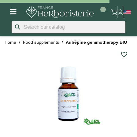
search
Home
Food supplements
Aubépine gemmotherapy BIO
favorite_border