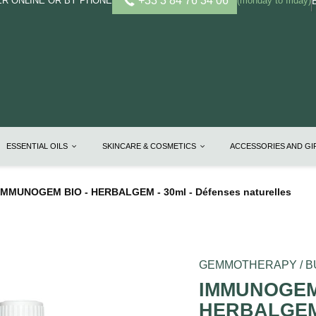
+33 3 84 76 34 06
R ONLINE OR BY PHONE
(monday to friday)
ESSENTIAL OILS
SKINCARE & COSMETICS
ACCESSORIES AND G
IMMUNOGEM BIO - HERBALGEM - 30ml - Défenses naturelles
GEMMOTHERAPY / 
IMMUNOGEM 
HERBALGEM 