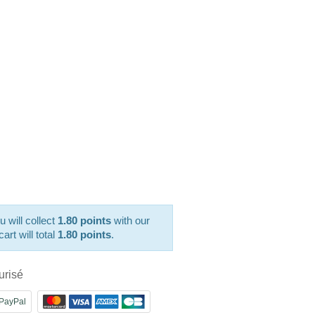
u will collect
1.80 points
with our
art will total
1.80 points
.
urisé
PayPal