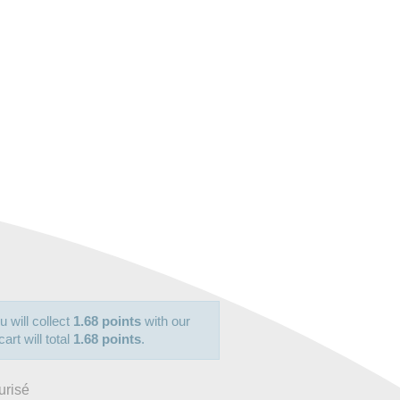
u will collect
1.68 points
with our
art will total
1.68 points
.
urisé