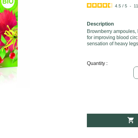
4.5
/
5
-
1
Description
Brownberry ampoules, h
for improving blood cir
sensation of heavy leg
Quantity :
