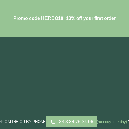
Promo code HERBO10: 10% off your first order
+33 3 84 76 34 06
R ONLINE OR BY PHONE
(monday to friday)