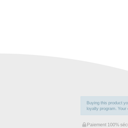
Buying this product yo
loyalty program. Your c
Paiement 100% séc