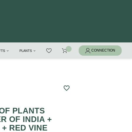
IFTS
PLANTS
favorite_border
OF PLANTS
 OF INDIA +
+ RED VINE