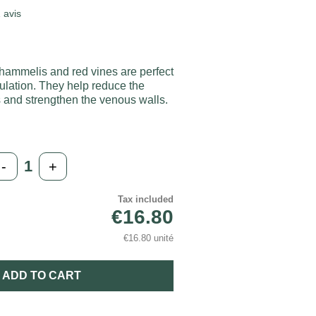
1
avis
ammelis and red vines are perfect
culation. They help reduce the
s and strengthen the venous walls.
-
+
Tax included
€16.80
€16.80 unité
ADD TO CART