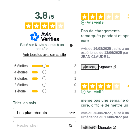
3.8
/
5
Avis vérifié
Pas de changements  
remarqués pendant et aprè
cure
Basé sur
6
avis soumis à un
Avis du
16/08/2025
, suite à u
contrôle
expérience du
13/06/2025
par
Voir tous les avis sur ce site
JEAN CLAUDE L.
5
étoiles
3
Utile
(0)
Signaler
4
étoiles
1
3
étoiles
1
2
étoiles
0
1
étoile
1
Avis vérifié
même pas une semaine de 
Trier les avis
cure, difficile de mettre un
Avis du
26/08/2022
, suite à u
expérience du
13/08/2022
pa
Utile
(0)
Signaler