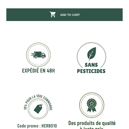

ADD TO CART