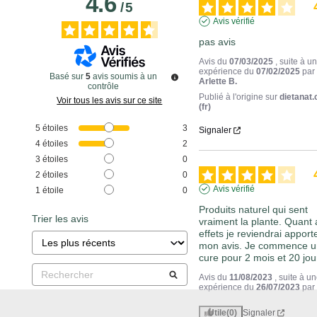
4.6
/
5
Avis vérifié
pas avis
Avis du
07/03/2025
, suite à u
expérience du
07/02/2025
par
Basé sur
5
avis soumis à un
Arlette B.
contrôle
Publié à l'origine sur
dietanat
Voir tous les avis sur ce site
(fr)
5
étoiles
3
Signaler
4
étoiles
2
3
étoiles
0
2
étoiles
0
Avis vérifié
1
étoile
0
Produits naturel qui sent 
Trier les avis
vraiment la plante. Quant 
effets je reviendrai apporte
mon avis. Je commence u
cure pour 2 mois et 20 jou
Avis du
11/08/2023
, suite à u
expérience du
26/07/2023
pa
Utile
(0)
Signaler