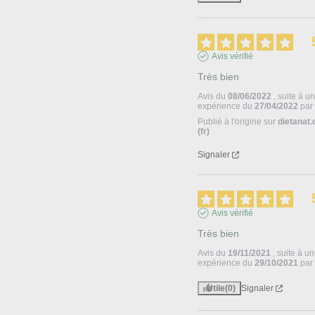
Avis vérifié
Très bien
Avis du
08/06/2022
, suite à u
expérience du
27/04/2022
pa
Publié à l'origine sur
dietanat
(fr)
Signaler
Avis vérifié
Très bien
Avis du
19/11/2021
, suite à u
expérience du
29/10/2021
pa
Utile
(0)
Signaler