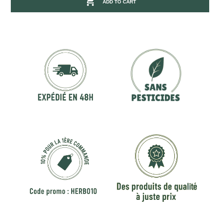

ADD TO CART