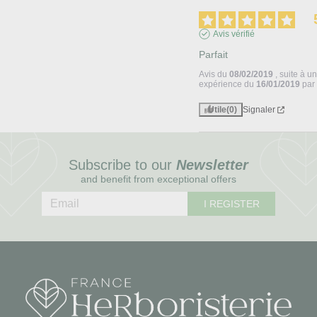
Avis vérifié
Parfait
Avis du
08/02/2019
, suite à u
expérience du
16/01/2019
pa
Utile
(0)
Signaler
Subscribe to our
Newsletter
and benefit from exceptional offers
I REGISTER