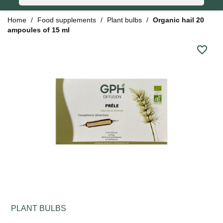
Home
Food supplements
Plant bulbs
Organic hail 20
ampoules of 15 ml
favorite_border
PLANT BULBS