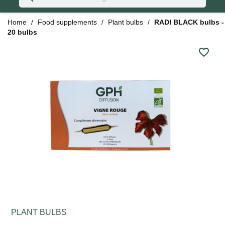
Home
Food supplements
Plant bulbs
RADI BLACK bulbs -
20 bulbs
favorite_border
PLANT BULBS