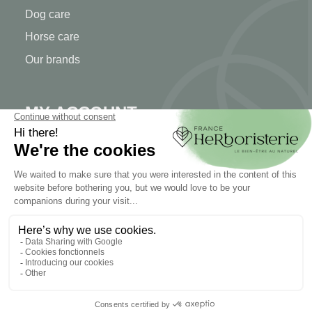
Dog care
Horse care
Our brands
MY ACCOUNT
My account
Authentication
Order tracking
Create your account
INFORMATION
Contact us
Sitemap