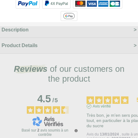
4X PayPal
Description
Product Details
Reviews
of our customers on
the product
4.5
/
5
Avis vérifié
Très bon, je m'en sers pou
tout, en particulier à la pla
du sucre
Basé sur
2
avis soumis à un
Avis du
13/01/2024
, suite à u
contrôle