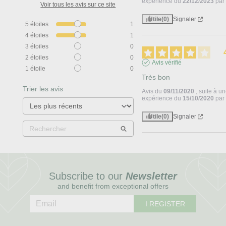
expérience du
22/12/2023
pa
Voir tous les avis sur ce site
Utile
(0)
Signaler
5
étoiles
1
4
étoiles
1
3
étoiles
0
2
étoiles
0
Avis vérifié
1
étoile
0
Très bon
Trier les avis
Avis du
09/11/2020
, suite à u
expérience du
15/10/2020
pa
Utile
(0)
Signaler
Subscribe to our
Newsletter
and benefit from exceptional offers
I REGISTER