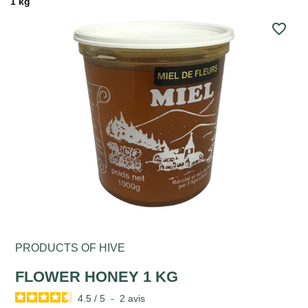
1 kg
favorite_border
PRODUCTS OF HIVE
FLOWER HONEY 1 KG
4.5
/
5
-
2
avis