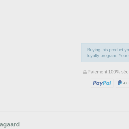
Buying this product yo
loyalty program. Your c
Paiement 100% séc
4X 
Aagaard