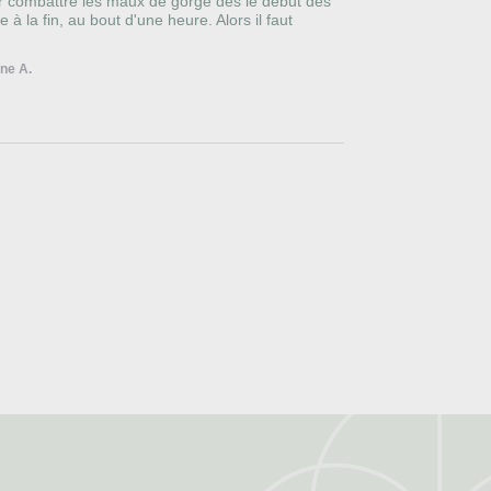
ur combattre les maux de gorge dès le début des 
à la fin, au bout d'une heure. Alors il faut 
ine A.