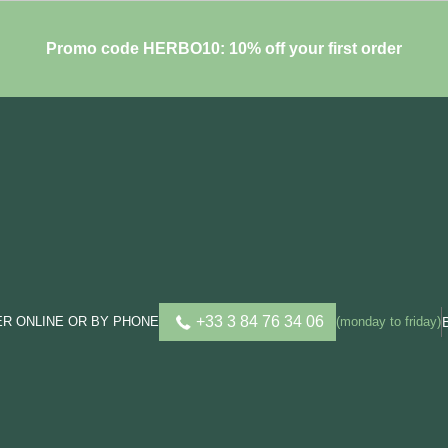
Promo code HERBO10: 10% off your first order
+33 3 84 76 34 06
R ONLINE OR BY PHONE
(monday to friday)