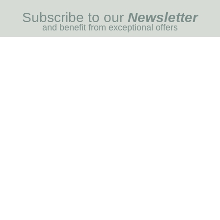
Subscribe to our
Newsletter
and benefit from exceptional offers
I REGIST
MENU
Blog
Dog care
Horse care
Our brands
RNOT