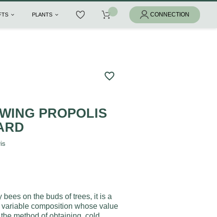
IFTS
PLANTS
favorite_border
WING PROPOLIS
AARD
is
 bees on the buds of trees, it is a
 variable composition whose value
the method of obtaining, cold