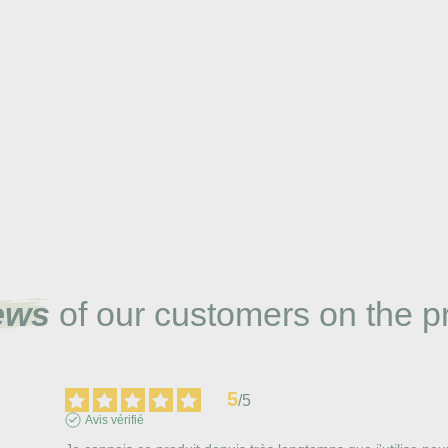
ews
of our customers on the p
5
/
5
Avis vérifié