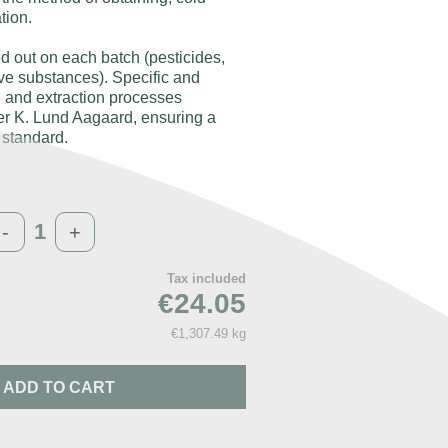
tion.
ied out on each batch (pesticides,
ve substances). Specific and
 and extraction processes
r K. Lund Aagaard, ensuring a
y standard.
-
+
Tax included
€24.05
€1,307.49 kg
ADD TO CART