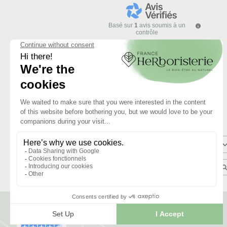
Basé sur
1
avis soumis à un
contrôle
Voir tous les avis sur ce site
5
étoiles
4
étoiles
3
étoiles
2
étoiles
1
étoile
Trier les avis