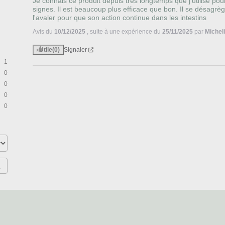
Je connais ce produit depuis très longtemps que j'utilise po
signes. Il est beaucoup plus efficace que bon. Il se désagrège 
l'avaler pour que son action continue dans les intestins
Avis du
10/12/2025
, suite à une expérience du
25/11/2025
par
Michel
Utile
(0)
Signaler
1
0
0
0
0