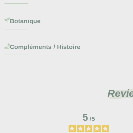
Botanique
Compléments / Histoire
Revi
5
/
5