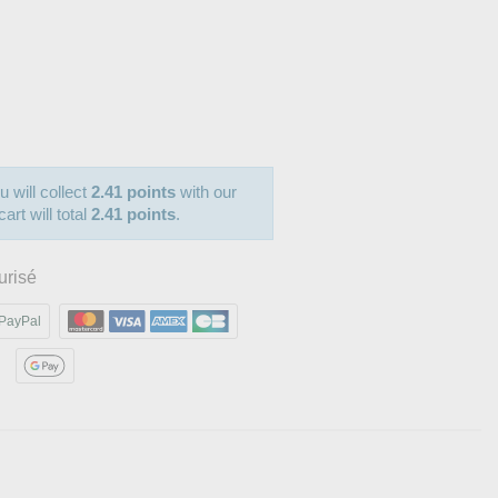
u will collect
2.41 points
with our
art will total
2.41 points
.
urisé
PayPal