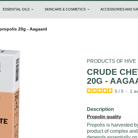
ESSENTIAL OILS
SKINCARE & COSMETICS
ACCESSORIES AND G
propolis 20g - Aagaard
PRODUCTS OF HIVE
CRUDE CHE
20G - AAG
5
/
5
-
1
av
Description
Propolin quality
Propolis is harvested by
product of complex and
depends essentially on 