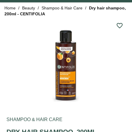
Home
Beauty
Shampoo & Hair Care
Dry hair shampoo,
200ml - CENTIFOLIA
favorite_border
SHAMPOO & HAIR CARE
DRY HAIR SHAMPOO, 200ML -