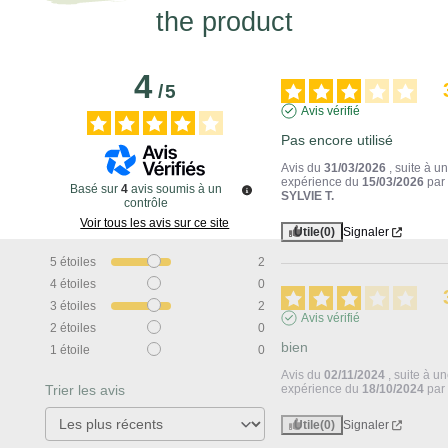
the product
4
/
5
Avis vérifié
Pas encore utilisé
Avis du
31/03/2026
, suite à u
expérience du
15/03/2026
par
Basé sur
4
avis soumis à un
SYLVIE T.
contrôle
Voir tous les avis sur ce site
Utile
(0)
Signaler
5
étoiles
2
4
étoiles
0
3
étoiles
2
Avis vérifié
2
étoiles
0
bien
1
étoile
0
Avis du
02/11/2024
, suite à u
Trier les avis
expérience du
18/10/2024
pa
Utile
(0)
Signaler